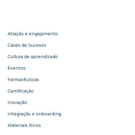
s
posts
q
u
Categorias
i
s
Atração e engajamento
(10)
a
r
Cases de Sucesso
(15)
p
o
Cultura de aprendizado
(42)
r
Eventos
(21)
:
Farmacêuticas
(2)
Gamificação
(34)
Inovação
(39)
Integração e onboarding
(4)
Materiais Ricos
(8)