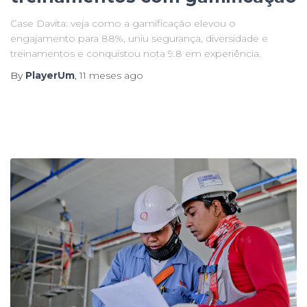
Case Davita: veja como a gamificação elevou o
engajamento para 88%, uniu segurança, diversidade e
treinamentos e conquistou nota 9.8 em experiência.
By
PlayerUm
,
11 meses
ago