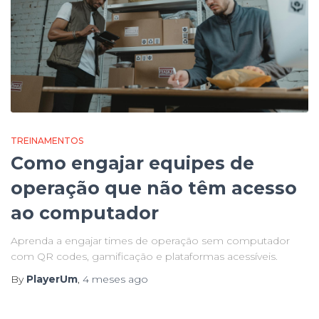
TREINAMENTOS
Como engajar equipes de
operação que não têm acesso
ao computador
Aprenda a engajar times de operação sem computador
com QR codes, gamificação e plataformas acessíveis.
By
PlayerUm
,
4 meses
ago