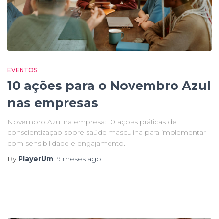
EVENTOS
10 ações para o Novembro Azul
nas empresas
Novembro Azul na empresa: 10 ações práticas de
conscientização sobre saúde masculina para implementar
com sensibilidade e engajamento.
By
PlayerUm
,
9 meses
ago