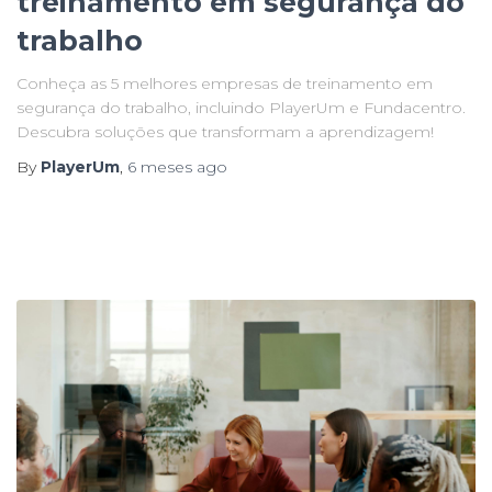
treinamento em segurança do
trabalho
Conheça as 5 melhores empresas de treinamento em
segurança do trabalho, incluindo PlayerUm e Fundacentro.
Descubra soluções que transformam a aprendizagem!
By
PlayerUm
,
6 meses
ago