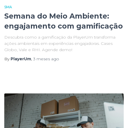
SMA
Semana do Meio Ambiente:
engajamento com gamificação
Descubra como a gamificação da PlayerUm transforma
ações ambientais em experiências engajadoras. Cases
Globo, Vale e RHI. Agende demo!
By
PlayerUm
,
3 meses
ago