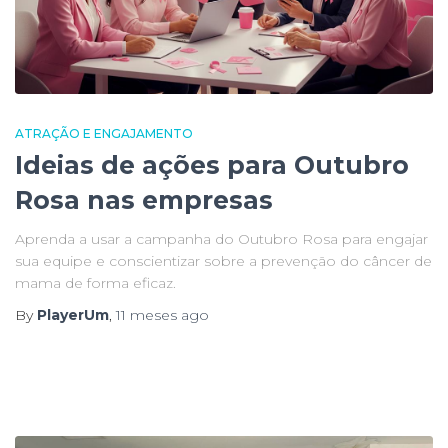
ATRAÇÃO E ENGAJAMENTO
Ideias de ações para Outubro
Rosa nas empresas
Aprenda a usar a campanha do Outubro Rosa para engajar
sua equipe e conscientizar sobre a prevenção do câncer de
mama de forma eficaz.
By
PlayerUm
,
11 meses
ago